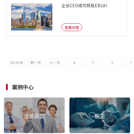
企业CEO成功获批EB1A！
查看详情
共166条
第一页
上一页
4
5
6
7
案例中心
企业高管
医生