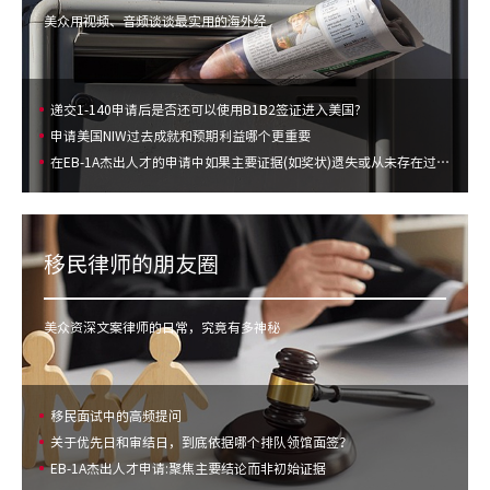
美众用视频、音频谈谈最实用的海外经
递交1-140申请后是否还可以使用B1B2签证进入美国?
申请美国NIW过去成就和预期利益哪个更重要
在EB-1A杰出人才的申请中如果主要证据(如奖状)遗失或从未存在过应如何证明
移民律师的朋友圈
美众资深文案律师的日常，究竟有多神秘
移民面试中的高频提问
关于优先日和审结日，到底依据哪个排队领馆面签？
EB-1A杰出人才申请:聚焦主要结论而非初始证据