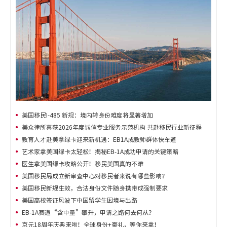
美国移民I-485 新规：境内转身份难度将显著增加
美众律所喜获2026年度诚信专业服务示范机构 共赴移民行业新征程
教育人才赴美拿绿卡迎来新机遇：EB1A成教师群体快车道
艺术家拿美国绿卡太轻松！揭秘EB-1A成功申请的关键策略
医生拿美国绿卡攻略公开！移民美国真的不难
美国移民局成立新审查中心对移民者来说有哪些影响？
美国移民新规生效，合法身份文件随身携带成强制要求
美国高校签证风波下中国留学生困境与出路
EB-1A赛道“含中量”攀升，申请之路何去何从？
京元18周年庆典来啦！全球身份+豪礼，等你来拿！