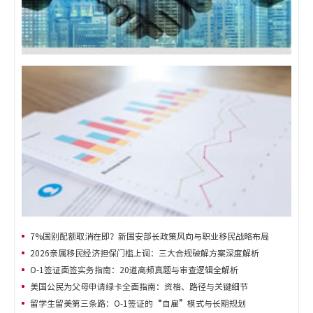
7%国别配额取消在即？新国安部长政策风向与职业移民战略布局
2026亲属移民经济担保门槛上调：三大合规破解方案深度解析
O-1签证面签实务指南：20道高频真题与审查逻辑全解析
美国公民为父母申请绿卡全面指南：资格、路径与关键细节
留学生留美第三条路：O-1签证的“自雇”模式与长期规划