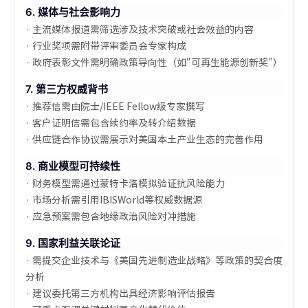
6. 媒体与社会影响力
· 主流媒体报道需筛选涉及技术突破或社会效益的内容
· 行业奖项需附带评审委员会专家构成
· 政府表彰文件需明确政策导向性（如"可再生能源创新奖"）
7. 第三方权威背书
· 推荐信需由院士/IEEE Fellow级专家撰写
· 客户证明信需包含续约率及转介绍数据
· 供应链合作协议需展示对美国本土产业生态的完善作用
8. 商业模型可持续性
· 财务模型需通过蒙特卡洛模拟验证抗风险能力
· 市场分析需引用IBISWorld等权威数据源
· 应急预案需包含地缘政治风险对冲措施
9. 国家利益关联论证
· 需提交企业技术与《美国先进制造业战略》等政策的契合度
分析
· 建议委托第三方机构出具经济影响评估报告