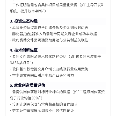
· 工作证明信需包含具体项目成果量化数据（如"主导开发X
系统，提升效率40%"）
3. 投资生态构建
· 风险投资协议需包含对赌条款及资金到位时间表
· 孵化器/加速器准入函需附带同期入孵企业成功率数据
· 政府资助文件需明确资助用途与公共利益关联性
4. 技术创新佐证
· 专利文件需附加技术转化路径说明（如"该专利已应用于
NASA某项目"）
· 软件著作权需提交用户增长曲线及行业应用案例
· 学术论文需突出引用率及产业转化潜力
5. 就业创造质量评估
· 需提供岗位薪酬对标行业标准的数据（如"工程师岗位薪资
高于行业均值30%"）
· 培训计划需包含与常春藤高校的合作细节
· 劳工证申请需展示岗位不可替代性论证