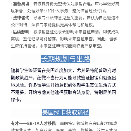
· 准备离境
：若恢复身份无望或认为撤销合理，应尽早做好离
境准备，处理好学业和个人事务，避免滞留过长时间。
· 法律咨询
：寻求专业法律意见至关重要，若认为自己遭遇不
公正对待，法律专家能提供更具体帮助和建议。
· 后续影响
：被撤销签证记录会影响未来签证申请，即使成功
离境，签证记录可能留存，影响未来签证审查。因此，留学
生应保持警惕，未来签证申请可能面临更严格审查。
长期规划与出路
随着学生签证留在美国难度加大，尤其是特朗普政府时
期政策趋严，细微不当行为可能导致签证撤销和驱逐出
境风险。许多留学生开始意识到依赖学生签证生活方式
不稳妥，开始考虑其他途径获取合法身份，特别是美国
绿卡。
美国绿卡获取途径
有才——EB-1A人才移民
：面向特定领域拥有突出能力和成
就专业人才，如企业家、医生、高管、教授等。这类人才可