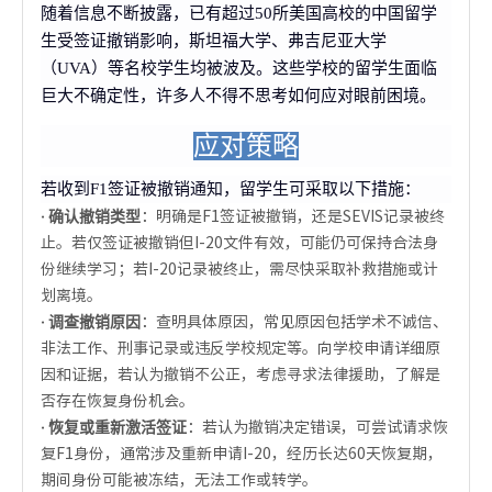
随着信息不断披露，已有超过50所美国高校的中国留学
生受签证撤销影响，斯坦福大学、弗吉尼亚大学
（UVA）等名校学生均被波及。这些学校的留学生面临
巨大不确定性，许多人不得不思考如何应对眼前困境。
应对策略
若收到F1签证被撤销通知，留学生可采取以下措施：
· 确认撤销类型
：明确是F1签证被撤销，还是SEVIS记录被终
止。若仅签证被撤销但I-20文件有效，可能仍可保持合法身
份继续学习；若I-20记录被终止，需尽快采取补救措施或计
划离境。
· 调查撤销原因
：查明具体原因，常见原因包括学术不诚信、
非法工作、刑事记录或违反学校规定等。向学校申请详细原
因和证据，若认为撤销不公正，考虑寻求法律援助，了解是
否存在恢复身份机会。
· 恢复或重新激活签证
：若认为撤销决定错误，可尝试请求恢
复F1身份，通常涉及重新申请I-20，经历长达60天恢复期，
期间身份可能被冻结，无法工作或转学。