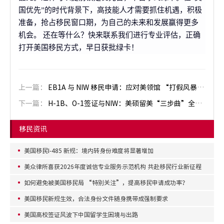
国优先”的时代背景下，高技能人才需要抓住机遇，积极
准备，抢占移民窗口期，为自己的未来和发展赢得更多
机会。
还在等什么？快来联系我们进行专业评估，正确
打开美国移民方式，早日获批绿卡！
上一篇：
EB1A 与 NIW 移民申请：应对美领馆 “打假风暴” 全攻略
下一篇：
H-1B、O-1签证与NIW：美硕留美“三步曲”全解析
移民资讯
美国移民I-485 新规：境内转身份难度将显著增加
美众律所喜获2026年度诚信专业服务示范机构 共赴移民行业新征程
如何避免被美国移民局 “特别关注”，提高移民申请成功率？
美国移民新规生效，合法身份文件随身携带成强制要求
美国高校签证风波下中国留学生困境与出路