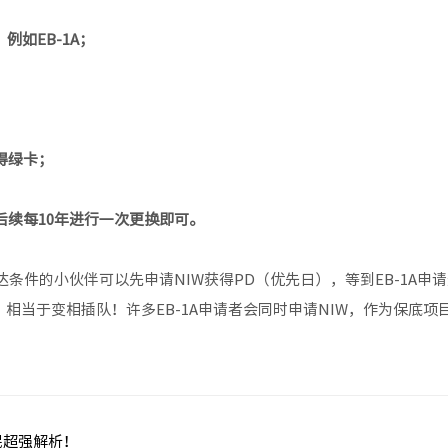
例如EB-1A；
得绿卡；
后续每10年进行一次更换即可。
未达条件的小伙伴可以先申请NIW获得PD（优先日），等到EB-1A申
相当于变相插队！许多EB-1A申请者会同时申请NIW，作为保底项
民超强解析！