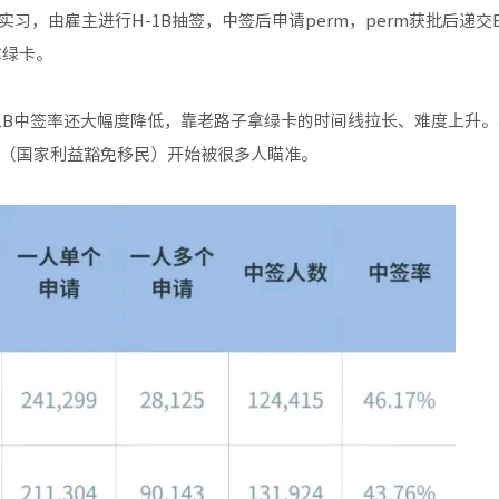
，由雇主进行H-1B抽签，中签后申请perm，perm获批后递交E
拿绿卡。
-1B中签率还大幅度降低，靠老路子拿绿卡的时间线拉长、难度上升
W（国家利益豁免移民）开始被很多人瞄准。